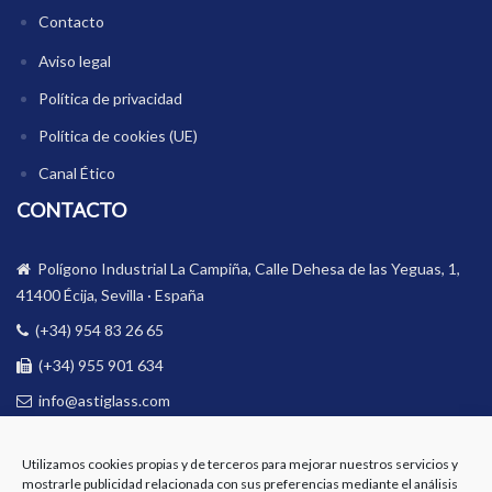
Contacto
Aviso legal
Política de privacidad
Política de cookies (UE)
Canal Ético
CONTACTO
Polígono Industrial La Campiña, Calle Dehesa de las Yeguas, 1,
41400 Écija, Sevilla · España
(+34) 954 83 26 65
(+34) 955 901 634
info@astiglass.com
BOLETÍN
Utilizamos cookies propias y de terceros para mejorar nuestros servicios y
mostrarle publicidad relacionada con sus preferencias mediante el análisis