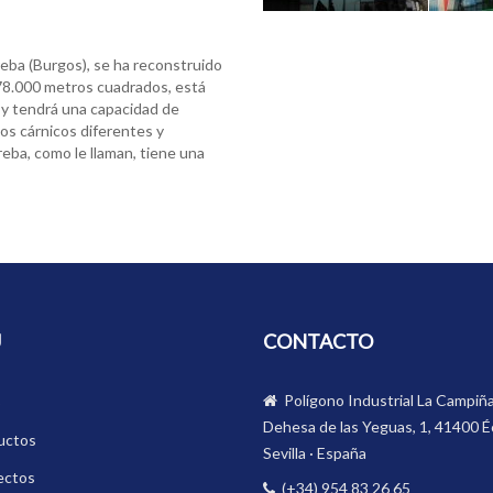
reba (Burgos), se ha reconstruido
e 78.000 metros cuadrados, está
d y tendrá una capacidad de
os cárnicos diferentes y
eba, como le llaman, tiene una
Ú
CONTACTO
Polígono Industrial La Campiña
o
Dehesa de las Yeguas, 1, 41400 Éc
uctos
Sevilla · España
ectos
(+34) 954 83 26 65