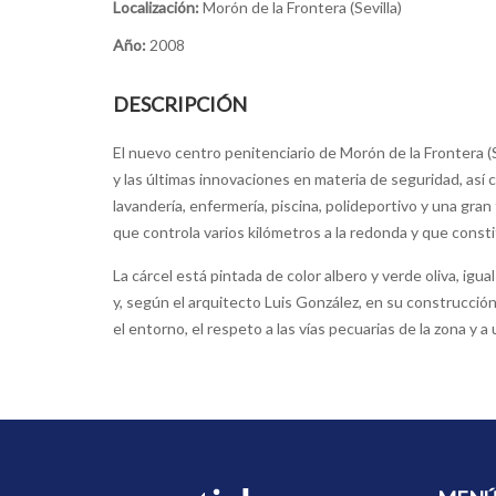
Localización:
Morón de la Frontera (Sevilla)
Año:
2008
DESCRIPCIÓN
El nuevo centro penitenciario de Morón de la Frontera (S
y las últimas innovaciones en materia de seguridad, así­ 
lavanderí­a, enfermerí­a, piscina, polideportivo y una gran
que controla varios kilómetros a la redonda y que consti
La cárcel está pintada de color albero y verde oliva, igu
y, según el arquitecto Luis González, en su construcció
el entorno, el respeto a las ví­as pecuarias de la zona y a 