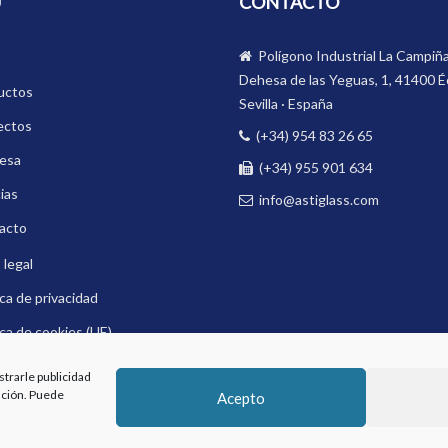
Ú
CONTACTO
Polígono Industrial La Campiña
o
Dehesa de las Yeguas, 1, 41400 Éc
uctos
Sevilla · España
ectos
(+34) 954 83 26 65
esa
(+34) 955 901 634
ias
info@astiglass.com
acto
 legal
ica de privacidad
ica de cookies (UE)
 Ético
trarle publicidad
ación. Puede
Acepto