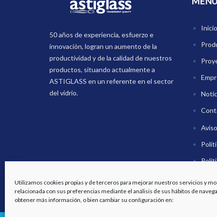
MEN
Inici
50 años de experiencia, esfuerzo e
Prod
innovación, logran un aumento de la
productividad y de la calidad de nuestros
Proy
productos, situando actualmente a
Empr
ASTIGLASS en un referente en el sector
del vidrio.
Notic
Cont
Aviso
Polít
Polít
Canal
Utilizamos cookies propias y de terceros para mejorar nuestros servicios y mos
relacionada con sus preferencias mediante el análisis de sus hábitos de naveg
obtener más información, o bien cambiar su conﬁguración en: