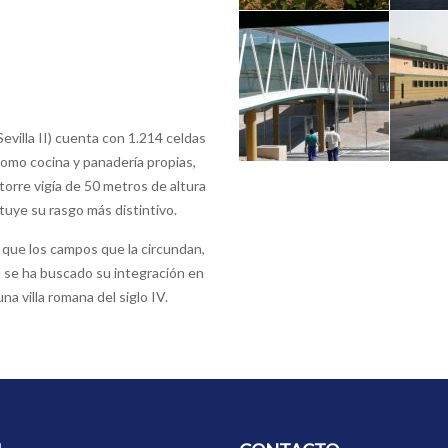
evilla II) cuenta con 1.214 celdas
como cocina y panaderí­a propias,
 torre vigí­a de 50 metros de altura
tuye su rasgo más distintivo.
al que los campos que la circundan,
n se ha buscado su integración en
una villa romana del siglo IV.