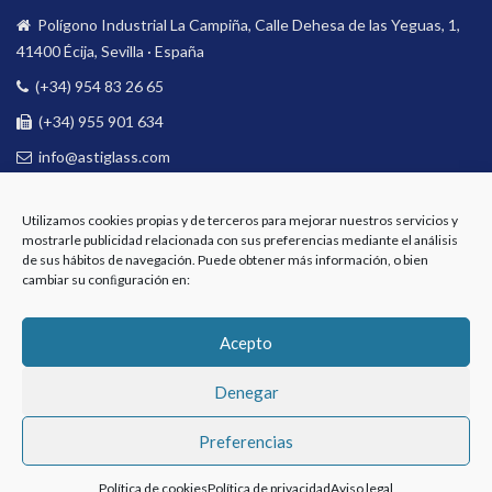
Polígono Industrial La Campiña, Calle Dehesa de las Yeguas, 1,
41400 Écija, Sevilla · España
(+34) 954 83 26 65
(+34) 955 901 634
info@astiglass.com
BOLETÍN
Utilizamos cookies propias y de terceros para mejorar nuestros servicios y
mostrarle publicidad relacionada con sus preferencias mediante el análisis
Email
de sus hábitos de navegación. Puede obtener más información, o bien
cambiar su conﬁguración en:
Acepto
Suscríbete a nuestro boletín de noticias
Denegar
Preferencias
Copyright 2021- Astiglass
Política de cookies
Política de privacidad
Aviso legal