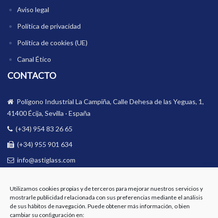
Aviso legal
Política de privacidad
Política de cookies (UE)
Canal Ético
CONTACTO
Polígono Industrial La Campiña, Calle Dehesa de las Yeguas, 1,
41400 Écija, Sevilla · España
(+34) 954 83 26 65
(+34) 955 901 634
info@astiglass.com
BOLETÍN
Utilizamos cookies propias y de terceros para mejorar nuestros servicios y
mostrarle publicidad relacionada con sus preferencias mediante el análisis
Email
de sus hábitos de navegación. Puede obtener más información, o bien
cambiar su conﬁguración en: