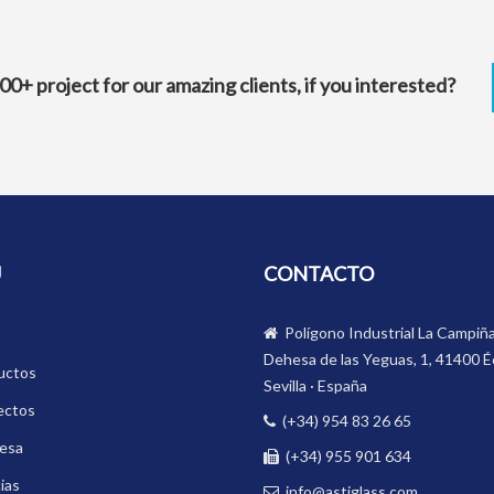
 project for our amazing clients, if you interested?
Ú
CONTACTO
Polígono Industrial La Campiña
o
Dehesa de las Yeguas, 1, 41400 Éc
uctos
Sevilla · España
ectos
(+34) 954 83 26 65
esa
(+34) 955 901 634
ias
info@astiglass.com